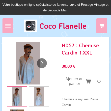
Votre boutique en ligne spécialiste de la vente Luxe et Prestige Vintage et
Passer
de Seconde Main
au
contenu
principal
Coco Fl
anelle
H057 : Chemise
Cardin T.XXL
30,00 €
Ajouter au
panier
Chemise à rayures Pierre
Cardin