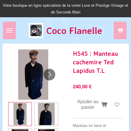
Votre boutique en ligne spécialiste de la vente Luxe et Prestige Vintage et
Passer
de Seconde Main
au
contenu
principal
Coco Fl
anelle
H545 : Manteau
cachemire Ted
Lapidus T.L
240,00 €
Ajouter au
panier
Manteau en laine et