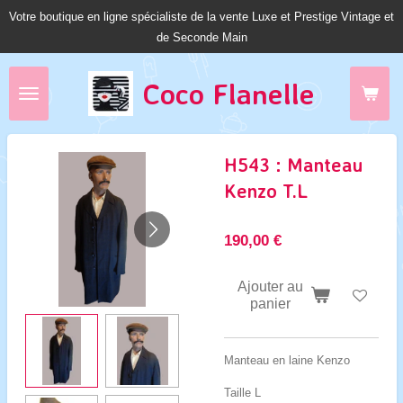
Votre boutique en ligne spécialiste de la vente Luxe et Prestige Vintage et
Passer
de Seconde Main
au
contenu
principal
Coco Fl
anelle
H543 : Manteau
Kenzo T.L
190,00 €
Ajouter au
panier
Manteau en laine Kenzo
Taille L