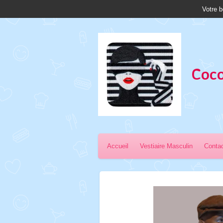
Votre b
Passer
au
contenu
principal
Coco
Accueil
Vestiaire Masculin
Conta