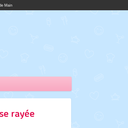
nde Main
se rayée