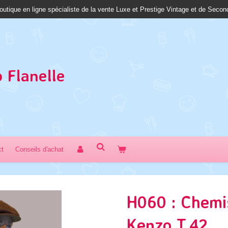
outique en ligne spécialiste de la vente Luxe et Prestige Vintage et de Seco
 Fl
anelle
ct
Conseils d'achat
H060 : Chemi
Kenzo T.42