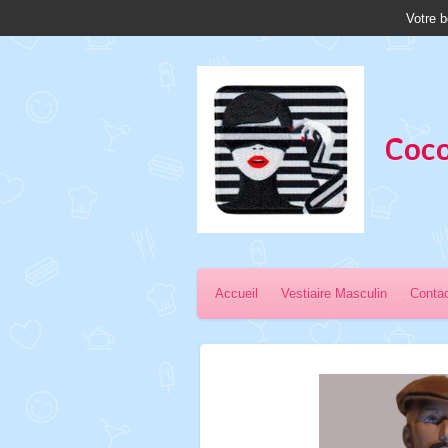
Votre b
Passer
au
contenu
principal
Coco
Accueil
Vestiaire Masculin
Conta