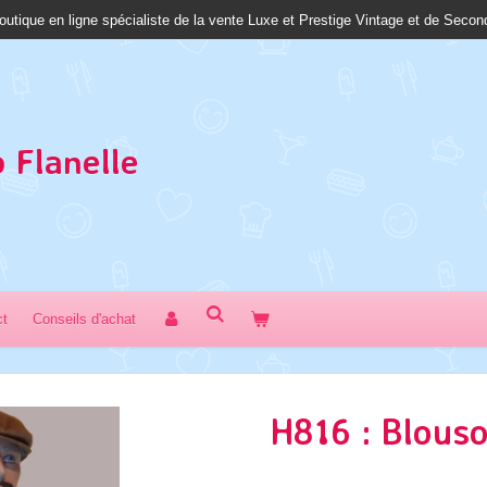
outique en ligne spécialiste de la vente Luxe et Prestige Vintage et de Seco
 Fl
anelle
ct
Conseils d'achat
H816 : Blous