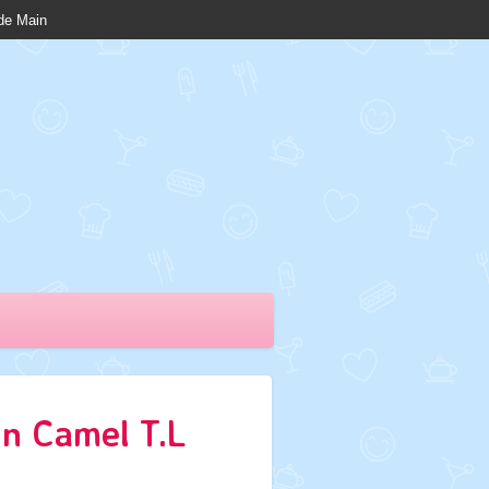
nde Main
on Camel T.L