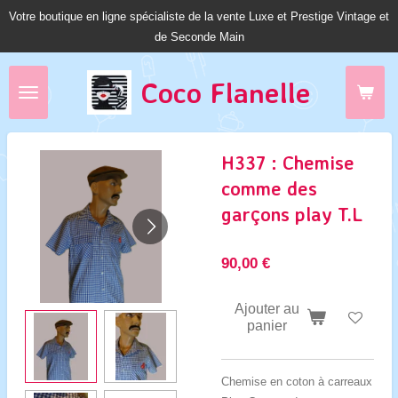
Votre boutique en ligne spécialiste de la vente Luxe et Prestige Vintage et
Passer
de Seconde Main
au
contenu
principal
Coco Fl
anelle
H337 : Chemise
comme des
garçons play T.L
90,00 €
Ajouter au
panier
Chemise en coton à carreaux