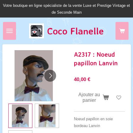
Votre boutique en ligne spécialiste de la vente Luxe et Prestige Vintage et
Passer
de Seconde Main
au
contenu
principal
Coco Fl
anelle
A2317 : Noeud
papillon Lanvin
40,00 €
Ajouter au
panier
Noeud papillon en soie
bordeau Lanvin