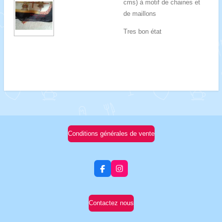
cms) à motif de chaines et
de maillons
Tres bon état
Conditions générales de vente
F
I
a
n
c
s
e
t
b
a
Contactez nous
o
g
o
r