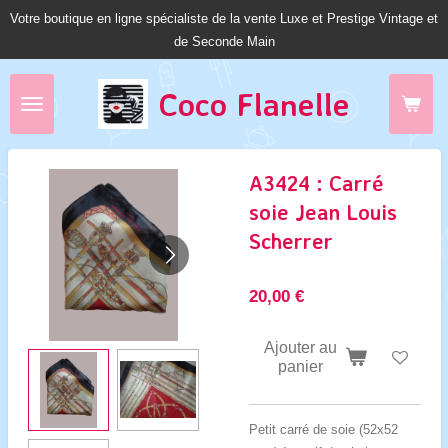
Votre boutique en ligne spécialiste de la vente Luxe et Prestige Vintage et
Passer
de Seconde Main
au
contenu
principal
Coco Fl
anelle
A3424 : Carré
soie Jean Louis
Scherrer
20,00 €
Ajouter au
panier
Petit carré de soie (52x52