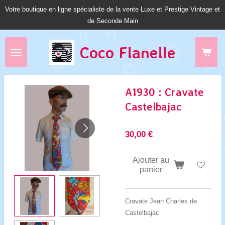
Votre boutique en ligne spécialiste de la vente Luxe et Prestige Vintage et
Passer
de Seconde Main
au
contenu
principal
Coco Fl
anelle
A1930 : Cravate
Castelbajac
30,00 €
Ajouter au
panier
Cravate Jean Charles de
Castelbajac