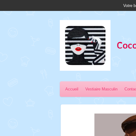
Votre b
Passer
au
contenu
principal
Coco
Accueil
Vestiaire Masculin
Conta