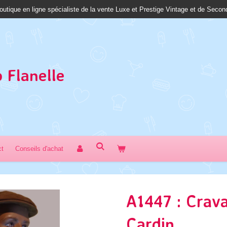
outique en ligne spécialiste de la vente Luxe et Prestige Vintage et de Seco
 Fl
anelle
ct
Conseils d'achat
A1447 : Crava
Cardin