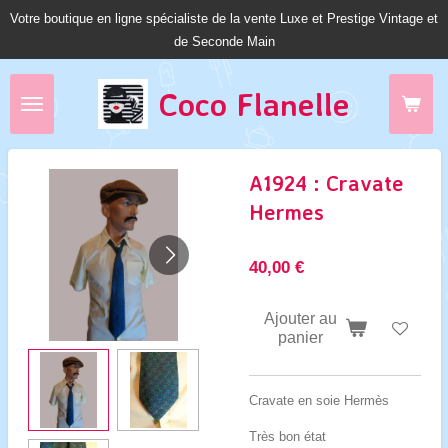
Votre boutique en ligne spécialiste de la vente Luxe et Prestige Vintage et
Passer
de Seconde Main
au
contenu
principal
Coco Fl
anelle
A1924 : Cravate
Hermes
40,00 €
Ajouter au
panier
Cravate en soie Hermès
Très bon état