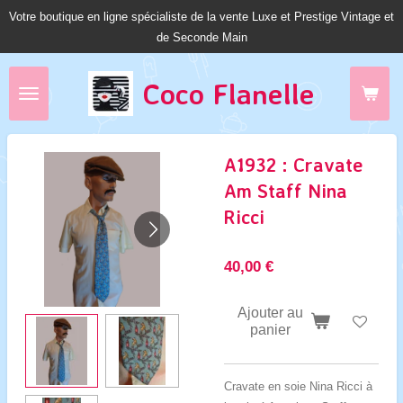
Votre boutique en ligne spécialiste de la vente Luxe et Prestige Vintage et
Passer
de Seconde Main
au
contenu
principal
Coco Fl
anelle
A1932 : Cravate
Am Staff Nina
Ricci
40,00 €
Ajouter au
panier
Cravate en soie Nina Ricci à