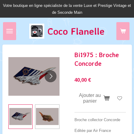
Votre boutique en ligne spécialiste de la vente Luxe et Prestige Vintage et
Passer
de Seconde Main
au
contenu
principal
Coco Fl
anelle
Bi1975 : Broche
Concorde
40,00 €
Ajouter au
panier
Broche collector Concorde
Editée par Air France