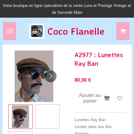
Votre boutique en ligne spécialiste de la vente Luxe et Prestige Vintage et
Passer
de Seconde Main
au
contenu
principal
Coco Fl
anelle
A2977 : Lunettes
Ray Ban
80,00 €
Ajouter au
panier
Lunettes Ray Ban
Livrées dans leur étui
d'origine