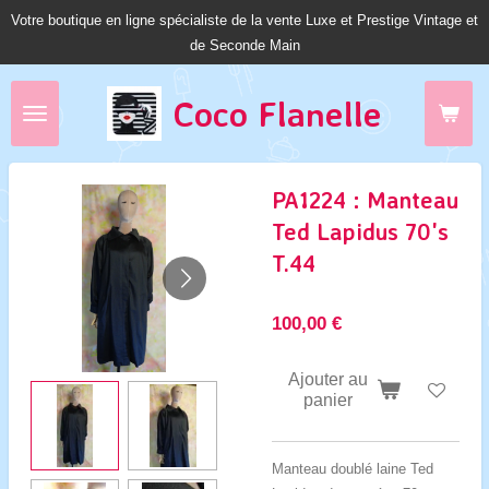
Votre boutique en ligne spécialiste de la vente Luxe et Prestige Vintage et
Passer
de Seconde Main
au
contenu
principal
Coco Fl
anelle
PA1224 : Manteau
Ted Lapidus 70's
T.44
100,00 €
Ajouter au
panier
Manteau doublé laine Ted