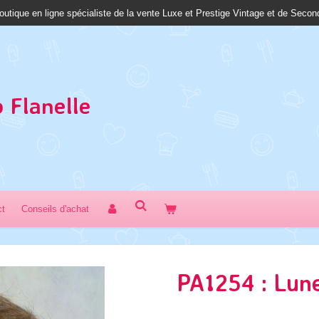
outique en ligne spécialiste de la vente Luxe et Prestige Vintage et de Seco
 Fl
anelle
ct
Conseils d'achat
PA1254 : Lune