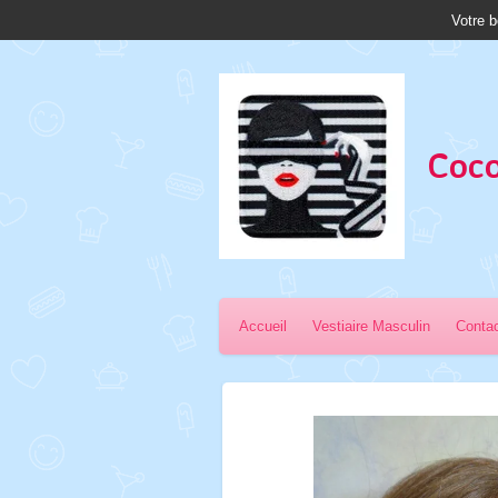
Votre b
Passer
au
contenu
principal
Coco
Accueil
Vestiaire Masculin
Conta