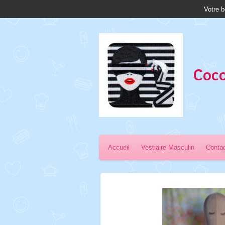
Votre b
Passer
au
contenu
principal
Coco
Accueil
Vestiaire Masculin
Conta