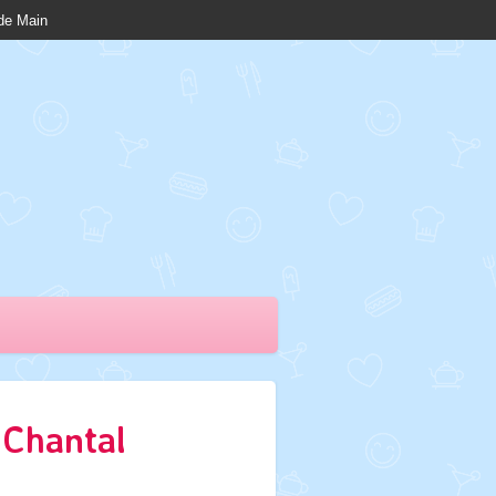
nde Main
 Chantal
8