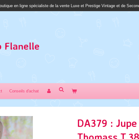
outique en ligne spécialiste de la vente Luxe et Prestige Vintage et de Seco
 Fl
anelle
ct
Conseils d'achat
DA379 : Jupe
Thomass T.3