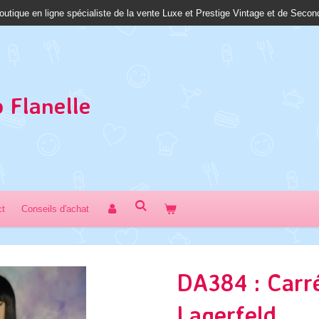
outique en ligne spécialiste de la vente Luxe et Prestige Vintage et de Seco
 Fl
anelle
ct
Conseils d'achat
DA384 : Carr
Lagerfeld