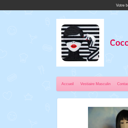
Votre b
Passer
au
contenu
principal
Coco
Accueil
Vestiaire Masculin
Conta