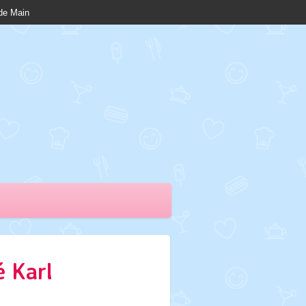
nde Main
é Karl