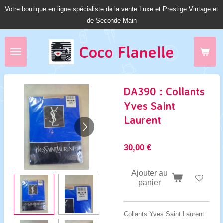
Votre boutique en ligne spécialiste de la vente Luxe et Prestige Vintage et
Passer
de Seconde Main
au
contenu
principal
Coco Fl
anelle
DA390 : Collants
Yves Saint
Laurent
30,00 €
Ajouter au
panier
Collants Yves Saint Laurent