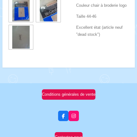
Couleur chair à broderie logo
Taille 44-46
Excellent état (article neuf
"dead stock")
Conditions générales de vente
F
I
a
n
c
s
e
t
b
a