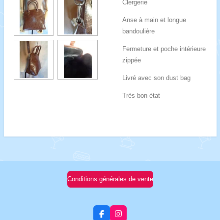
Clergerie
Anse à main et longue
bandoulière
Fermeture et poche intérieure
zippée
Livré avec son dust bag
Très bon état
Conditions générales de vente
F
I