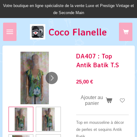
Votre boutique en ligne spécialiste de la vente Luxe et Prestige Vintage et
Passer
de Seconde Main
au
contenu
principal
Coco Fl
anelle
DA407 : Top
Antik Batik T.S
25,00 €
Ajouter au
panier
Top en mousseline à décor
de perles et sequins Antik
Batik