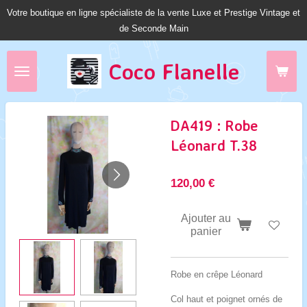
Votre boutique en ligne spécialiste de la vente Luxe et Prestige Vintage et
Passer
de Seconde Main
au
contenu
principal
Coco Fl
anelle
DA419 : Robe
Léonard T.38
120,00 €
Ajouter au
panier
Robe en crêpe Léonard
Col haut et poignet ornés de