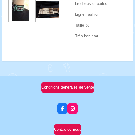
broderies et perles
Ligne Fashion
Taille 38
Très bon état
Conditions générales de vente
F
I
a
n
c
s
e
t
b
a
Contactez nous
o
g