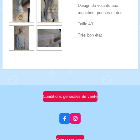
Design de volants aux
manches, poches et dos
Taille 40
Très bon état
Conditions générales de vente
F
I
a
n
c
s
e
t
b
a