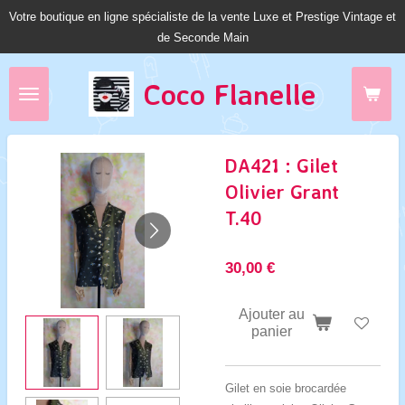
Votre boutique en ligne spécialiste de la vente Luxe et Prestige Vintage et
Passer
de Seconde Main
au
contenu
principal
Coco Fl
anelle
DA421 : Gilet
Olivier Grant
T.40
30,00 €
Ajouter au
panier
Gilet en soie brocardée