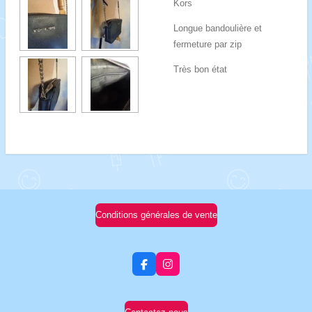
Kors
Longue bandoulière et
fermeture par zip
Très bon état
Conditions générales de vente
F
I
a
n
c
s
e
t
b
a