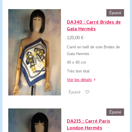
Épuisé
DA340 : Carré Brides de
Gala Hermès
120,00 €
Carré en twill de soie Brides de
Gala Hermès
40 x 40 cm
Très bon état
Voir les détails
Épuisé
Épuisé
DA215 : Carré Paris
London Hermès