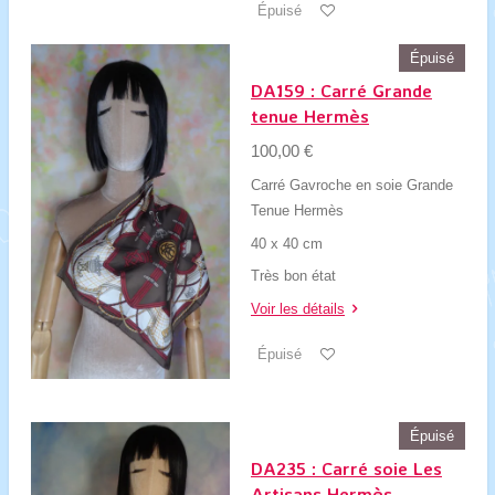
Épuisé
Épuisé
DA159 : Carré Grande
tenue Hermès
100,00 €
Carré Gavroche en soie Grande
Tenue Hermès
40 x 40 cm
Très bon état
Voir les détails
Épuisé
Épuisé
DA235 : Carré soie Les
Artisans Hermès