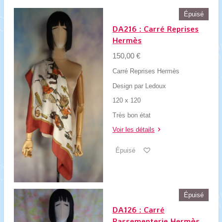
Épuisé
DA216 : Carré Reprises
Hermès
150,00 €
Carré Reprises Hermès
Design par Ledoux
120 x 120
Très bon état
Voir les détails
Épuisé
Épuisé
DA126 : Carré
Passementerie Hermès