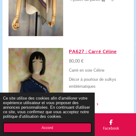
PA627 : Carré Céline
80,00 €
Carré en soie Céline
Décor à pourtour de sulkys
emblématiques
Très bon état
Ce site utilise des cookies afin d’améliorer votre
expérience utilisateur et vous proposer des
Voir les détails
annonces personnalisées. En continuant d'utiliser
ce site, vous confirmez que vous acceptez notre
politique d’utilisation des cookies.
Ajouter au panier
Accord
E-mail
Carte
Facebook