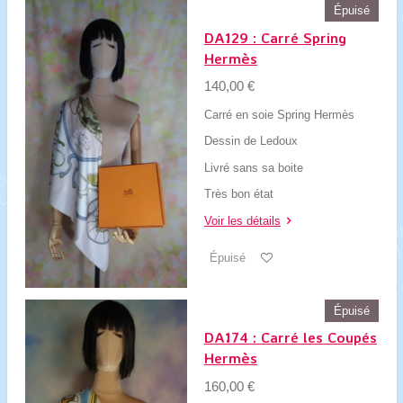
Épuisé
DA129 : Carré Spring
Hermès
140,00 €
Carré en soie Spring Hermès
Dessin de Ledoux
Livré sans sa boite
Très bon état
Voir les détails
Épuisé
Épuisé
DA174 : Carré les Coupés
Hermès
160,00 €