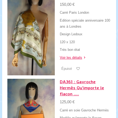
150,00 €
Carré Paris London
Edition spéciale anniversaire 100
ans à Londres
Design Ledoux
120 x 120
Très bon état
Voir les détails
Épuisé
DA361 : Gavroche
Hermès Qu'importe le
flacon ....
125,00 €
Carré en soie Gavroche Hermès
Modèle qu'importe le flacon,