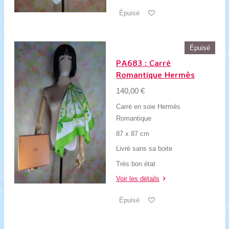
Épuisé
Épuisé
PA683 : Carré
Romantique Hermès
140,00 €
Carré en soie Hermès
Romantique
87 x 87 cm
Livré sans sa boite
Très bon état
Voir les détails
Épuisé